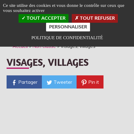
Panneau de gestion des cookies
Ce site utilise des cookies et vous donne le contrôle sur ceux que
vous souhaitez activer
TOGGLE
TOUT ACCEPTER
TOUT REFUSER
LEFT
SLIDEB
PERSONNALISER
Classé Art et Essai
Label Jeune Public
POLITIQUE DE CONFIDENTIALITÉ
Accueil
»
Non classé
»
Visages, villages
VISAGES, VILLAGES
Partager
Tweeter
Pin it