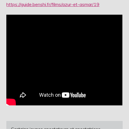
https://guide.benshi.fr/films/azur-et-asmar/19