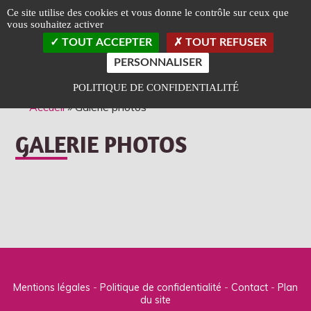
Panneau de gestion des cookies
Ce site utilise des cookies et vous donne le contrôle sur ceux que
vous souhaitez activer
TOGGLE
TOUT ACCEPTER
TOUT REFUSER
LEFT
SLIDEB
PERSONNALISER
Classé Art et Essai
Label Jeune Public
POLITIQUE DE CONFIDENTIALITÉ
Accueil
»
Galerie photos
GALERIE PHOTOS
Mentions légales
Politique de confidentialité
Contact
Plan
du site