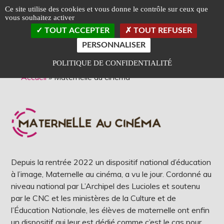
Panneau de gestion des cookies
Ce site utilise des cookies et vous donne le contrôle sur ceux que
vous souhaitez activer
TOGGLE
TOUT ACCEPTER
TOUT REFUSER
LEFT
SLIDEB
PERSONNALISER
Classé Art et Essai
Label Jeune Public
POLITIQUE DE CONFIDENTIALITÉ
Accueil
»
Maternelle au cinéma
Depuis la rentrée 2022 un dispositif national d’éducation
à l’image, Maternelle au cinéma, a vu le jour. Cordonné au
niveau national par L’Archipel des Lucioles et soutenu
par le CNC et les ministères de la Culture et de
l’Éducation Nationale, les élèves de maternelle ont enfin
un dispositif qui leur est dédié comme c’est le cas pour