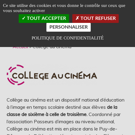
Panneau de gestion des cookies
Ce site utilise des cookies et vous donne le contrôle sur ceux que
vous souhaitez activer
TOGGLE
TOUT ACCEPTER
TOUT REFUSER
LEFT
SLIDEB
PERSONNALISER
Classé Art et Essai
Label Jeune Public
POLITIQUE DE CONFIDENTIALITÉ
Accueil
»
Collège au cinéma
Collège au cinéma est un dispositif national d’éducation
à l’image en temps scolaire destiné aux élèves
de la
classe de sixième à celle de troisième.
Coordonné par
l’association Passeurs d’images au niveau national,
Collège au cinéma est mis en place dans le Puy-de-