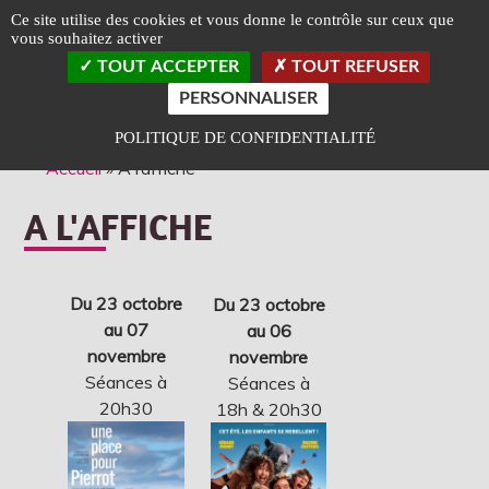
Panneau de gestion des cookies
Ce site utilise des cookies et vous donne le contrôle sur ceux que
vous souhaitez activer
TOGGLE
TOUT ACCEPTER
TOUT REFUSER
LEFT
SLIDEB
PERSONNALISER
Classé Art et Essai
Label Jeune Public
POLITIQUE DE CONFIDENTIALITÉ
Accueil
»
A l’affiche
A L'AFFICHE
Du 23 octobre
Du 23 octobre
au 07
au 06
novembre
novembre
Séances à
Séances à
20h30
18h & 20h30