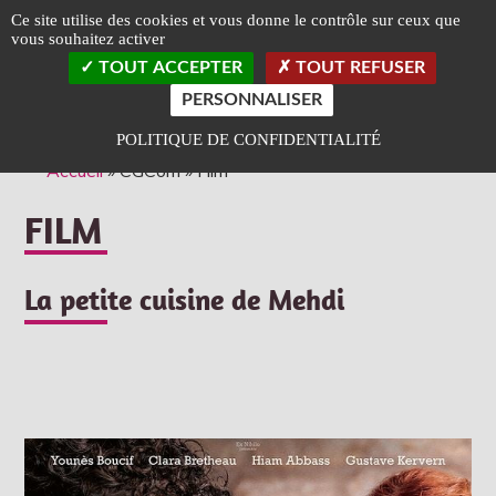
Panneau de gestion des cookies
Ce site utilise des cookies et vous donne le contrôle sur ceux que
vous souhaitez activer
TOGGLE
TOUT ACCEPTER
TOUT REFUSER
LEFT
SLIDEB
PERSONNALISER
Classé Art et Essai
Label Jeune Public
POLITIQUE DE CONFIDENTIALITÉ
Accueil
»
CGCom
»
Film
FILM
La petite cuisine de Mehdi