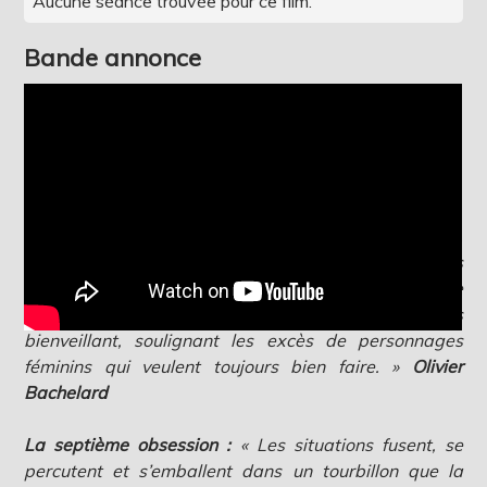
Aucune séance trouvée pour ce film.
Bande annonce
Critique
Abus de Ciné :
« Formidable film sur le vivre ensemble,
où l'amour du partage et du métissage, symbolisés
par la cuisine et par ce couple attachant, "La Petite
Cuisine de Mehdi" nous régale d'un humour toujours
bienveillant, soulignant les excès de personnages
féminins qui veulent toujours bien faire. »
Olivier
Bachelard
La septième obsession :
« Les situations fusent, se
percutent et s’emballent dans un tourbillon que la