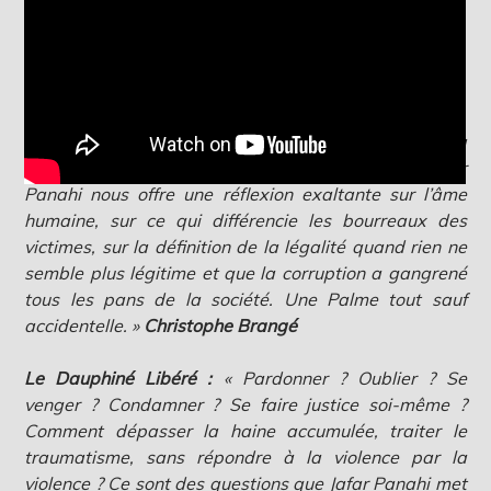
Critique
Festival de Cannes 2025 : Palme d’Or
Abus de Ciné :
« Avec une maîtrise parfaite de sa
mise en scène et de l’art du plan séquence, Jafar
Panahi nous offre une réflexion exaltante sur l’âme
humaine, sur ce qui différencie les bourreaux des
victimes, sur la définition de la légalité quand rien ne
semble plus légitime et que la corruption a gangrené
tous les pans de la société. Une Palme tout sauf
accidentelle. »
Christophe Brangé
Le Dauphiné Libéré :
« Pardonner ? Oublier ? Se
venger ? Condamner ? Se faire justice soi-même ?
Comment dépasser la haine accumulée, traiter le
traumatisme, sans répondre à la violence par la
violence ? Ce sont des questions que Jafar Panahi met