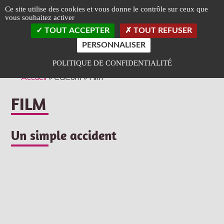
Panneau de gestion des cookies
Ce site utilise des cookies et vous donne le contrôle sur ceux que
vous souhaitez activer
TOGGLE
TOUT ACCEPTER
TOUT REFUSER
LEFT
SLIDEB
PERSONNALISER
Classé Art et Essai
Label Jeune Public
POLITIQUE DE CONFIDENTIALITÉ
Accueil
»
CGCom
»
Film
FILM
Un simple accident