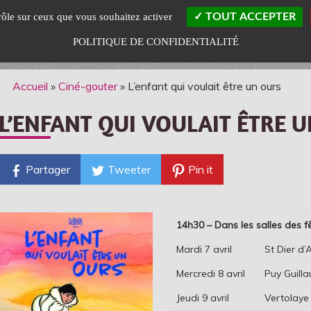
trôle sur ceux que vous souhaitez activer
TOUT ACCEPTER
POLITIQUE DE CONFIDENTIALITÉ
Accueil
»
Ciné-gouter
»
L’enfant qui voulait être un ours
L’ENFANT QUI VOULAIT ÊTRE 
Partager
Tweeter
Pin it
14h30 – Dans les salles des f
Mardi 7 avril
St Dier d
Mercredi 8 avril
Puy Guill
Jeudi 9 avril
Vertolaye