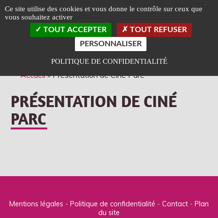
Panneau de gestion des cookies
Ce site utilise des cookies et vous donne le contrôle sur ceux que
vous souhaitez activer
TOGGLE
TOUT ACCEPTER
TOUT REFUSER
LEFT
SLIDEB
PERSONNALISER
Classé Art et Essai
Label Jeune Public
POLITIQUE DE CONFIDENTIALITÉ
Accueil
»
Présentation de Ciné Parc
PRÉSENTATION DE CINÉ
PARC
Mentions légales
Politique de confidentialité
Contact
Plan
du site