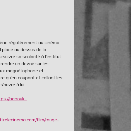
mène régulièrement au cinéma
l placé au dessus de la
uivre sa scolarité à l’institut
 rendre un devoir sur les
 vieux magnétophone et
re qu’en coupant et collant les
s’ouvre à lui…
tps://nanouk-
ttrelecinema.com/film/rouge-