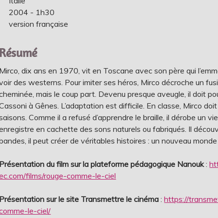
Italie
2004 - 1h30
version française
Résumé
Mirco, dix ans en 1970, vit en Toscane avec son père qui l’em
voir des westerns. Pour imiter ses héros, Mirco décroche un fusi
cheminée, mais le coup part. Devenu presque aveugle, il doit pours
Cassoni à Gênes. L’adaptation est difficile. En classe, Mirco doit
saisons. Comme il a refusé d’apprendre le braille, il dérobe un
enregistre en cachette des sons naturels ou fabriqués. Il découv
bandes, il peut créer de véritables histoires : un nouveau monde 
Présentation du film sur la plateforme pédagogique Nanouk
:
ht
ec.com/films/rouge-comme-le-ciel
Présentation sur le site Transmettre le cinéma
:
https://transme
comme-le-ciel/