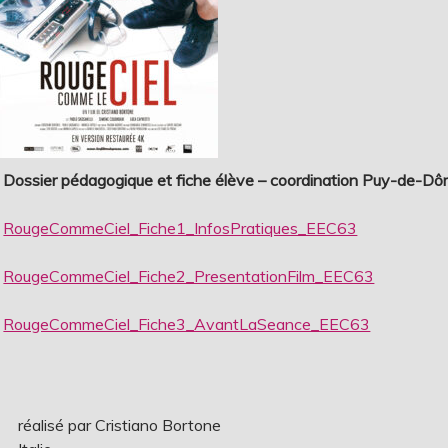
Dossier pédagogique et fiche élève – coordination Puy-de-D
RougeCommeCiel_Fiche1_InfosPratiques_EEC63
RougeCommeCiel_Fiche2_PresentationFilm_EEC63
RougeCommeCiel_Fiche3_AvantLaSeance_EEC63
réalisé par Cristiano Bortone