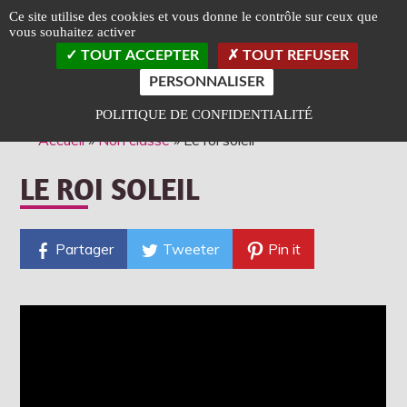
Panneau de gestion des cookies
Ce site utilise des cookies et vous donne le contrôle sur ceux que
vous souhaitez activer
TOGGLE
TOUT ACCEPTER
TOUT REFUSER
LEFT
SLIDEB
PERSONNALISER
Classé Art et Essai
Label Jeune Public
POLITIQUE DE CONFIDENTIALITÉ
Accueil
»
Non classé
»
Le roi soleil
LE ROI SOLEIL
Partager
Tweeter
Pin it