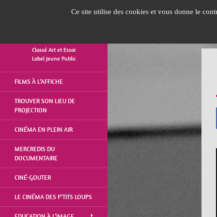
Panneau de gestion des cookies
Ce site utilise des cookies et vous donne le con
Classé Art et Essai
Label Jeune Public
ALLER
FILMS À L’AFFICHE
AU
CONTENU
TROUVER SON LIEU DE
PROJECTION
CINÉMA EN PLEIN AIR
MERCREDIS DU
DOCUMENTAIRE
CINÉ-GOUTER
LE CINÉMA DES P’TITS LOUPS
EDUCATION À L’IMAGE