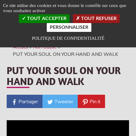
Panneau de gestion des cookies
Ce site utilise des cookies et vous donne le contrôle sur ceux que
vous souhaitez activer
TOGGLE
TOUT ACCEPTER
TOUT REFUSER
LEFT
SLIDEB
PERSONNALISER
Classé Art et Essai
Label Jeune Public
POLITIQUE DE CONFIDENTIALITÉ
Accueil
»
Non classé
»
PUT YOUR SOUL ON YOUR HAND AND WALK
PUT YOUR SOUL ON YOUR
HAND AND WALK
Partager
Tweeter
Pin it