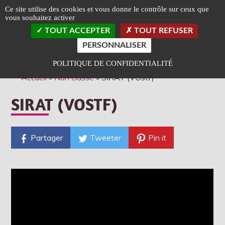
Panneau de gestion des cookies
Ce site utilise des cookies et vous donne le contrôle sur ceux que
vous souhaitez activer
TOGGLE
TOUT ACCEPTER
TOUT REFUSER
LEFT
SLIDEB
PERSONNALISER
Classé Art et Essai
Label Jeune Public
POLITIQUE DE CONFIDENTIALITÉ
Accueil
»
Non classé
»
SIRAT (VOstf)
SIRAT (VOSTF)
Partager
Tweeter
Pin it