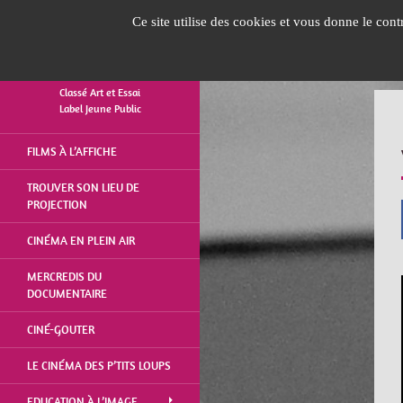
Panneau de gestion des cookies
Ce site utilise des cookies et vous donne le con
Classé Art et Essai
Label Jeune Public
ALLER
FILMS À L’AFFICHE
AU
CONTENU
TROUVER SON LIEU DE
PROJECTION
CINÉMA EN PLEIN AIR
MERCREDIS DU
DOCUMENTAIRE
CINÉ-GOUTER
LE CINÉMA DES P’TITS LOUPS
EDUCATION À L’IMAGE